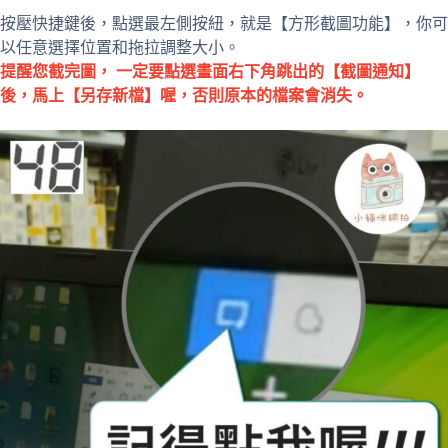
按壓快捷鍵後，點選最左側按紐，就是【方形截圖功能】，你可
以任意選擇位置和拖拉調整大小。
提醒您截完圖， 一定要點選畫面右下角跳出的【截圖通知】
後，馬上【另存新檔】喔，否則原本的檔案會消失。